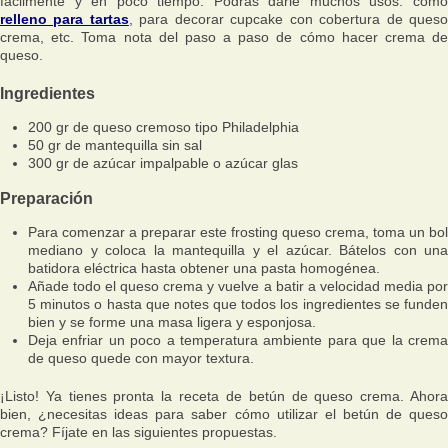
fácilmente y en poco tiempo. Podrás darle muchos usos: como
relleno para tartas
, para decorar cupcake con cobertura de ques
crema, etc. Toma nota del paso a paso de cómo hacer crema de
queso.
Ingredientes
200 gr de queso cremoso tipo Philadelphia
50 gr de mantequilla sin sal
300 gr de azúcar impalpable o azúcar glas
Preparación
Para comenzar a preparar este frosting queso crema, toma un bol
mediano y coloca la mantequilla y el azúcar. Bátelos con una
batidora eléctrica hasta obtener una pasta homogénea.
Añade todo el queso crema y vuelve a batir a velocidad media por
5 minutos o hasta que notes que todos los ingredientes se funden
bien y se forme una masa ligera y esponjosa.
Deja enfriar un poco a temperatura ambiente para que la crema
de queso quede con mayor textura.
¡Listo! Ya tienes pronta la receta de betún de queso crema. Ahora
bien, ¿necesitas ideas para saber cómo utilizar el betún de queso
crema? Fíjate en las siguientes propuestas.