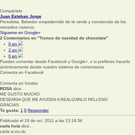
Compártelo
Juan Esteban Jorge
Periodista. Bebedor empedernido de té verde y convencido de los
remedios caseros.
Sígueme en Google+
2 Comentarios en "Tronco de navidad de chocolate"
0
en
2
en
0
en
Puedes comentar desde Facebook y Google+, o si prefieres hacerlo
anónimamente desde nuestro sistema de comentarios
Comenta en Facebook
Comenta en Innatia
ROSA
dice...
ME GUSTO MUCHO.
DESEARIA QUE ME AYUDEN A REALIZARLO RELLENO.
GRACIAS
Te gusta:
1
0
Responder
Publicado el 19 de oct, 2011 a las 13:18:34
carla hola
dice...
carla si,no,ok,