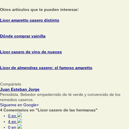
Otros artículos que te pueden interesar:
Licor amaretto casero distinto
Dónde comprar vainilla
Licor casero de vino de nueces
Licor de almendras casero: el famoso amaretto
Compártelo
Juan Esteban Jorge
Periodista. Bebedor empedernido de té verde y convencido de los
remedios caseros.
Sígueme en Google+
4 Comentarios en "Licor casero de las hermanas"
0
en
4
en
0
en