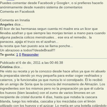
Puedes comentar desde Facebook y Google+, o si prefieres hacerlo
anónimamente desde nuestro sistema de comentarios
Comenta en Facebook
Comenta en Innatia
Angeles
dice...
El licor de las hermanas segun cuenta mi madre era un licor que
llevaba azafran y que siempre las monjas tenian a mano para cuando
alguna padecia colicos menstruales... ese era el remedio.. la
panacea..ajajja el truco es el azafran...
la receta que han puesto aca se llama ponche...
Un abrazooo a todos!!!desdeBrasil!!!
Te gusta:
1
0
Responder
Publicado el 6 de dic, 2011 a las 00:46:38
Cristina
dice...
He visto su receta y yo la conozco desde hace años ya que mi abuelo
la preparaba siendo yo muy pequeña para evitar coger resfriados y
catarros, y le funcionaba ya que nunca lo vi constipado. Él lo recibió
de un amigo de Soria que la conocía del monasterio de Almazán. Los
ingredientes son los mismos pero no la preparación ya que él cubría
los huevos (bien lavados) con el zumo de varios limones en un
recipiente de cristal durante 4 días, hasta que notaba la cascara
blanda, luego los retiraba, cascaba y los mezclaba con el limón
utilizado con los huevos y el azúcar. Lo metía en una botella colándolo