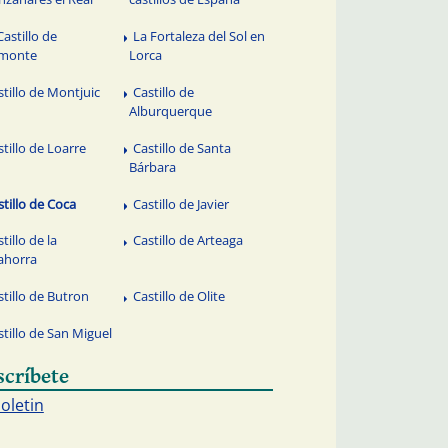
Castillo de
La Fortaleza del Sol en
lmonte
Lorca
stillo de Montjuic
Castillo de
Alburquerque
stillo de Loarre
Castillo de Santa
Bárbara
stillo de Coca
Castillo de Javier
tillo de la
Castillo de Arteaga
ahorra
stillo de Butron
Castillo de Olite
stillo de San Miguel
scríbete
boletin