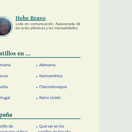
Hebe Bravo
Lcda en comunicación. Apasionada de
las artes plásticas y las manualidades.
stillos en ...
mania
Alemania
ancia
Iberoamérica
paña
Checoslovaquia
rtugal
Reino Unido
paña
tillo de
Qué ver en los
zanares el Real
castillos de España