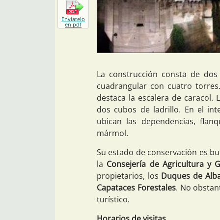
Envíatelo
en pdf
La construcción consta de dos r
cuadrangular con cuatro torres.
destaca la escalera de caracol. 
dos cubos de ladrillo. En el in
ubican las dependencias, flan
mármol.
Su estado de conservación es bue
la
Consejería de Agricultura y 
propietarios, los
Duques de Alb
Capataces Forestales
. No obstan
turístico.
Horarios de visitas