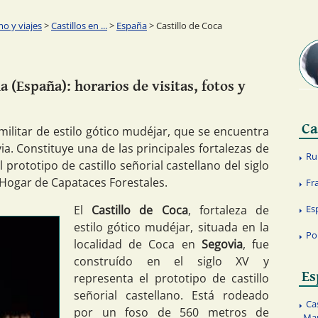
o y viajes
>
Castillos en ...
>
España
> Castillo de Coca
 (España): horarios de visitas, fotos y
Ca
o militar de estilo gótico mudéjar, que se encuentra
ia. Constituye una de las principales fortalezas de
Ru
rototipo de castillo señorial castellano del siglo
a Hogar de Capataces Forestales.
Fr
El
Castillo de Coca
, fortaleza de
Es
estilo gótico mudéjar, situada en la
Po
localidad de Coca en
Segovia
, fue
construído en el siglo XV y
Es
representa el prototipo de castillo
señorial castellano. Está rodeado
Cas
por un foso de 560 metros de
Man