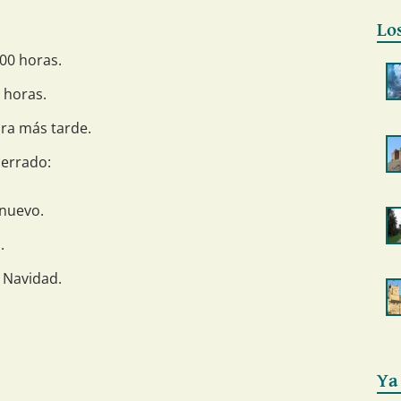
Lo
00 horas.
 horas.
ora más tarde.
cerrado:
 nuevo.
.
 Navidad.
Ya