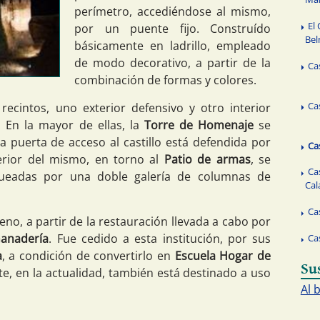
perímetro, accediéndose al mismo,
El 
por un puente fijo. Construído
Be
básicamente en ladrillo, empleado
de modo decorativo, a partir de la
Ca
combinación de formas y colores.
Ca
ecintos, uno exterior defensivo y otro interior
 En la mayor de ellas, la
Torre de Homenaje
se
La puerta de acceso al castillo está defendida por
Ca
terior del mismo, en torno al
Patio de armas
, se
Cas
queadas por una doble galería de columnas de
Cal
Ca
no, a partir de la restauración llevada a cabo por
Ganadería
. Fue cedido a esta institución, por sus
Ca
a
, a condición de convertirlo en
Escuela Hogar de
Su
te, en la actualidad, también está destinado a uso
Al 