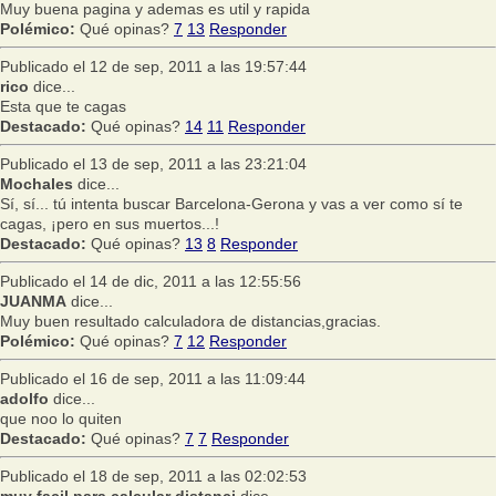
Muy buena pagina y ademas es util y rapida
Polémico:
Qué opinas?
7
13
Responder
Publicado el 12 de sep, 2011 a las 19:57:44
rico
dice...
Esta que te cagas
Destacado:
Qué opinas?
14
11
Responder
Publicado el 13 de sep, 2011 a las 23:21:04
Mochales
dice...
Sí, sí... tú intenta buscar Barcelona-Gerona y vas a ver como sí te
cagas, ¡pero en sus muertos...!
Destacado:
Qué opinas?
13
8
Responder
Publicado el 14 de dic, 2011 a las 12:55:56
JUANMA
dice...
Muy buen resultado calculadora de distancias,gracias.
Polémico:
Qué opinas?
7
12
Responder
Publicado el 16 de sep, 2011 a las 11:09:44
adolfo
dice...
que noo lo quiten
Destacado:
Qué opinas?
7
7
Responder
Publicado el 18 de sep, 2011 a las 02:02:53
muy facil para calcular distanci
dice...