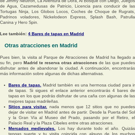
de Jimmy Neutron, La Aventura de Dora, Al Bosque con Diego, Juegos
de Agua, Cazamedusas de Patricio, Licencia para conducir de las
Tortugas Ninja, Los Globos Locos, Coches de Choque de Rugrats,
Padrinos voladores, Nickelodeon Express, Splash Bash, Patrulla
Canina y Hero Spin.
Lee también:
4 Bares de tapas en Madrid
Otras atracciones en Madrid
Pues bien, la visita al Parque de Atracciones de Madrid ha llegado a
su fin, pero
Madrid te reserva otras atracciones
de las que puedes
disfrutar antes de abandonar la ciudad. A continuación, encontrarás
más información sobre algunas de dichas alternativas.
Bares de tapas.
Madrid también es una hermosa ciudad para i
de tapas. Si sigues el enlace anterior encontrarás 4 bares de
tapas en los que podrás disfrutar de una caña con algunas de las
mejores tapas madrileñas.
Sitios para visitar.
nada menos que 12 sitios que no puede
dejar de visitar en Madrid antes de partir. Desde la Puerta del Sol
y la Gran Vía al Museo del Prado, pasando por el Retiro, el
Palacio Real y la Plaza Cibeles entre otras atracciones.
Mercados medievales.
Los hay durante todo el año. Quizás
tengas suerte y tu visita coincida con alguno de los muchos