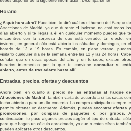
debes disponer de la siguiente información. ¡Acompáñame!
Horario
¿A qué hora abre?
Pues bien, te diré cuál es el horario del Parque d
Atracciones de Madrid, ya que durante el invierno, no está todos los
días abierto y si te llegas a él en cualquier momento puedes que te
encuentres con la sorpresa de que está cerrado. En efecto, en
invierno, en general sólo está abierto los sábados y domingos, en el
horario de 12 a 19 horas. En cambio, en pleno verano, puedes
visitarlo cualquier día de la semana entre las 12 y las 24 horas. Cabe
señalar que en otras épocas del año y en feriados, existen otros
horarios intermedios por lo que te conviene
consultar si est
abierto, antes de trasladarte hasta allí.
Entradas, precios, ofertas y descuentos
Ahora bien, en cuanto al
precio de las entradas al Parque d
Atracciones de Madrid
, también varía de acuerdo a si las sacas co
fecha abierta o para un día concreto. La compra anticipada siempre te
permite obtener un descuento. Además, puedes encontrar
ofertas y
promociones, por compras de paquetes o por grupos.
A
continuación, te paso algunos precios según el tipo de entrada, sólo
para que hagas un cálculo aproximado, ya que a estas cifras también
pueden aplicarse otros descuentos.