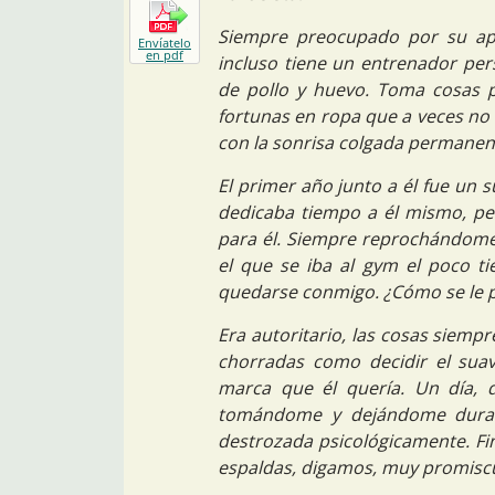
Siempre preocupado por su apa
Envíatelo
en pdf
incluso tiene un entrenador perso
de pollo y huevo. Toma cosas p
fortunas en ropa que a veces no 
con la sonrisa colgada permanent
El primer año junto a él fue un s
dedicaba tiempo a él mismo, pe
para él. Siempre reprochándome 
el que se iba al gym el poco ti
quedarse conmigo. ¿Cómo se le p
Era autoritario, las cosas siempr
chorradas como decidir el suav
marca que él quería. Un día, 
tomándome y dejándome duran
destrozada psicológicamente. Fi
espaldas, digamos, muy promisc