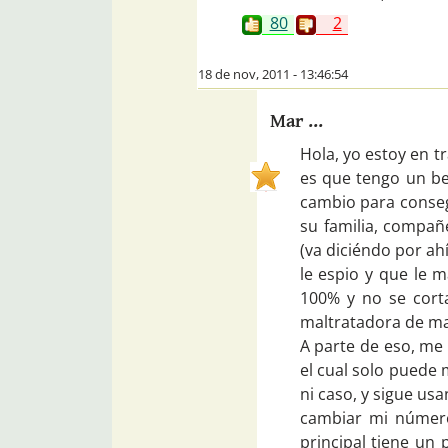
80
2
18 de nov, 2011 - 13:46:54
Mar ...
Hola, yo estoy en t
es que tengo un be
cambio para conseg
su familia, compañe
(va diciéndo por ahí
le espio y que le m
100% y no se cort
maltratadora de ma
A parte de eso, me
el cual solo puede 
ni caso, y sigue us
cambiar mi número
principal tiene un