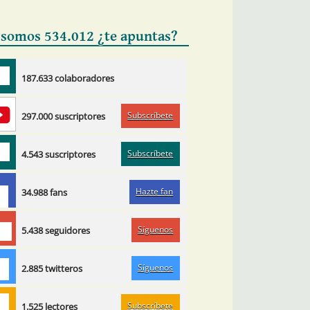
 somos 534.012 ¿te apuntas?
187.633 colaboradores
Subscríbete
297.000 suscriptores
Subscríbete
4.543 suscriptores
Hazte fan
34.988 fans
Síguenos
5.438 seguidores
Síguenos
2.885 twitteros
Subscríbete
1.525 lectores