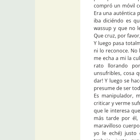
compró un móvil c
Era una auténtica p
iba diciéndo es q
wassup y que no le
Que cruz, por favor,
Y luego pasa totalm
ni lo reconoce. No 
me echa a mi la cul
rato llorando p
unsufribles, cosa 
dar! Y luego se hac
presume de ser todo
Es manipulador, m
criticar y verme sufr
que le interesa que
más tarde por él,
maravilloso cuerpo 
yo le eché) justo