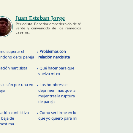
Juan Esteban Jorge
Periodista. Bebedor empedernido de té
verde y convencido de los remedios
caseros.
mo superar el
Problemas con
ndono de tu pareja
relación narcisista
lación narcisista
Qué hacer para que
vuelva mi ex
silusión por una ex
Los hombres se
eja
deprimen más que la
mujer tras la ruptura
de pareja
lación conflictiva
Cómo ser firme en lo
 baja de
que yo quiero para mi
oestima