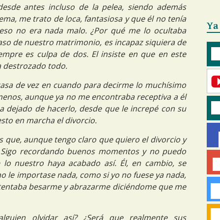
desde antes incluso de la pelea, siendo además
ma, me trato de loca, fantasiosa y que él no tenía
Ya
 eso no era nada malo. ¿Por qué me lo ocultaba
aso de nuestro matrimonio, es incapaz siquiera de
mpre es culpa de dos. El insiste en que en este
ha destrozado todo.
casa de vez en cuando para decirme lo muchísimo
nos, aunque ya no me encontraba receptiva a él
ha dejado de hacerlo, desde que le increpé con su
sto en marcha el divorcio.
s que, aunque tengo claro que quiero el divorcio y
 Sigo recordando buenos momentos y no puedo
o nuestro haya acabado así. Él, en cambio, se
no le importase nada, como si yo no fuese ya nada,
intentaba besarme y abrazarme diciéndome que me
lguien olvidar así? ¿Será que realmente sus