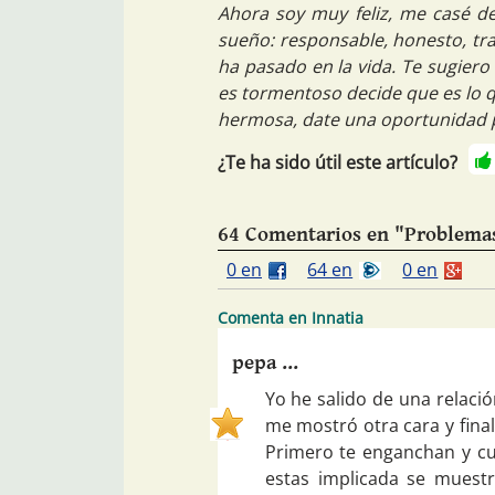
Ahora soy muy feliz, me casé d
sueño: responsable, honesto, tr
ha pasado en la vida. Te sugiero
es tormentoso decide que es lo qu
hermosa, date una oportunidad p
¿Te ha sido útil este artículo?
64 Comentarios en "Problemas
0 en
64 en
0 en
Comenta en Innatia
pepa ...
Yo he salido de una relaci
me mostró otra cara y fin
Primero te enganchan y cu
estas implicada se muestr