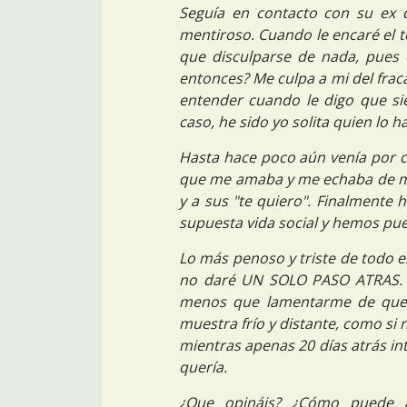
Seguía en contacto con su ex 
mentiroso. Cuando le encaré el te
que disculparse de nada, pues
entonces? Me culpa a mi del frac
entender cuando le digo que sie
caso, he sido yo solita quien lo 
Hasta hace poco aún venía por 
que me amaba y me echaba de me
y a sus "te quiero". Finalmente 
supuesta vida social y hemos pue
Lo más penoso y triste de todo e
no daré UN SOLO PASO ATRAS.
menos que lamentarme de que l
muestra frío y distante, como si 
mientras apenas 20 días atrás 
quería.
¿Que opináis? ¿Cómo puede a