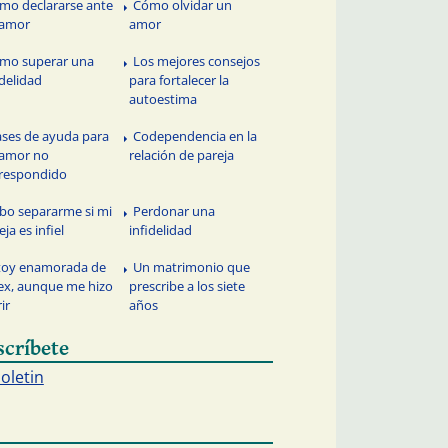
mo declararse ante
Cómo olvidar un
 amor
amor
mo superar una
Los mejores consejos
idelidad
para fortalecer la
autoestima
ases de ayuda para
Codependencia en la
 amor no
relación de pareja
respondido
bo separarme si mi
Perdonar una
eja es infiel
infidelidad
toy enamorada de
Un matrimonio que
ex, aunque me hizo
prescribe a los siete
ir
años
scríbete
boletin