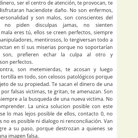
 dinero, ser el centro de atención, te provocan, te
disfrutaran haciendote daño. No son enfermos,
ersonalidad y son malos, son conscientes del
no piden disculpas jamas, no sienten
 mala eres tú, ellos se creen perfectos, siempre
manipuladores, mentirosos, lo tergiversan todo a
oyectan en tí sus miserias porque no soportarían
son, prefieren echar la culpa al otro y
son perfectos.
contra, son metemierdas, te acosan y luego
a tortilla en todo, son celosos patológicos porque
jeto de su propiedad. Te sacan el dinero de una
 por falsas victimas, te gritan, te amenazan. Son
 siempre a la busqueda de una nueva victima. No
omprender. La unica solucion posible con este
e lo mas lejos posible de ellos, contacto 0, no
s no es posible ni dialogo ni renconciliación. Van
gre a su paso, porque destrozan a quienes se
na imagen falsa.