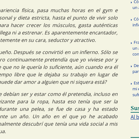
Có
un
riencia física, pasa muchas horas en el gym e
nal y dieta estricta, hasta el punto de vivir solo
Có
ara hacer crecer los músculos, gasta auténticas
inf
llega ni a estrenar. Es aparentemente encantador,
emente en su cara, seductor y atractivo.
Fr
un
ueño. Después se convirtió en un infierno. Sólo se
cor
ro continuamente pretendía que yo viviese por y
De
que no le quería lo suficiente, aún cuando era él
par
empo libre que le dejaba su trabajo en lugar de
uede dar amor a alguien que ni siquera está?
Es
mi 
e debían ser y estar como él pretendia, incluso en
sufr
izante para la ropa, hasta eso tenía que ser la
Su
durante una pelea, se fue de casa y ha estado
te un año. Un año en el que yo he acabado
Al 
nalmente descubrí que tenía una vida social a mis
ua.