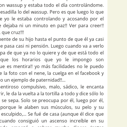
on wassup y estaba todo el día controlándome.
esadilla lo del wassup. Pero es que luego lo que
ue yo le estaba controlando y acosando por el
 dejaba ni un minuto en paz!! Ver para creer!!
 que cruz!!!
ente de su hijo hasta el punto de que él ya casi
le pasa casi ni pensión. Luego cuando va a verlo
pa de que ya no lo quiere y de que está todo el
orque los horarios que yo le impongo son
que es mentira!! yo más facilidades no le puedo
e la foto con el nene, la cuelga en el facebook y
 un ejemplo de paternidad!!...
entiroso compulsivo, malo, sádico, le encanta
ir, le da la vuelta a la tortilla a todo y dice sólo lo
 se sepa. Solo se preocupa por él, luego por él,
 porque le alaben sus músculos, su pelo y su
esculpido,... Se fué de casa (aunque él dice que
 cuando consiguió un ascenso increíble en su