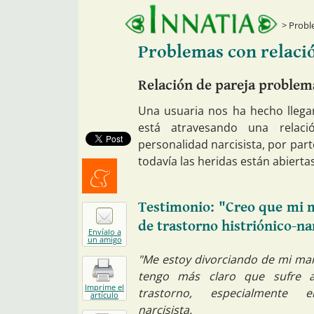
Proble
Problemas con relació
Relación de pareja problemá
Una usuaria nos ha hecho llegar
está atravesando una relac
personalidad narcisista, por part
todavía las heridas están abiert
Menéalo
Testimonio: "Creo que mi 
de trastorno histriónico-na
Envíalo a
un amigo
"Me estoy divorciando de mi mar
tengo más claro que sufre a
Imprime el
trastorno, especialmente el
artículo
narcisista.