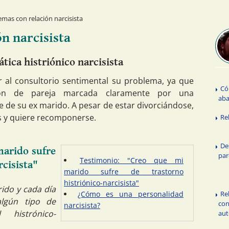
mas con relación narcisista
n narcisista
tica histriónico narcisista
 al consultorio sentimental su problema, ya que
Có
ión de pareja marcada claramente por una
aba
e de su ex marido. A pesar de estar divorciándose,
as y quiere recomponerse.
Re
De
marido sufre
par
Testimonio: "Creo que mi
rcisista"
marido sufre de trastorno
histriónico-narcisista"
ido y cada día
Re
¿Cómo es una personalidad
lgún tipo de
con
narcisista?
 histrónico-
aut