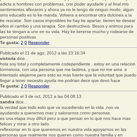
adicta a hombres con problemas, crei poder ayudarle y al final mis
sentimientos afloraron y ahora ya no le tengo de ningun modo, algun
sms educado es lo ke manda. Volvera a encontrar otra dulcinea a la
ke rescatar. Son casos imposibles ke hay ke apartar, tienen ke desear
ellos el cambio y una terapia. Son destructivos. Besos y animos para
las ke tengan a uno en su vida. Hay ke kererse mucho y rodearse de
personas positivas.
Te gusta:
2
0
Responder
Publicado el 21 de ago, 2012 a las 23:16:34
victoria
dice...
hola soy total y completamente codependiente , estoy en una relacion
tormetosa, con una persona que me lastima, y que no me ama. e
intentado alejarme pero esto es mas fuerte que la voluntad que puedo
llegar a tener necesito ayuda me podrian decir que devo hace
Te gusta:
2
0
Responder
Publicado el 3 de oct, 2012 a las 04:08:13
sandra
dice...
la verdad que todo esto que va sucediendo en la vida ,nos va
ayudando a querernos mas y valorarnos como personas.
es una etapa muy difícil pero a que pensar en lo que nos hace mas
felices y mirar a otro lado.
reflexionar en lo que queremos en nuestra vida,apoyarnos en las
personas que realmente nos quieren como nuestra familia y en