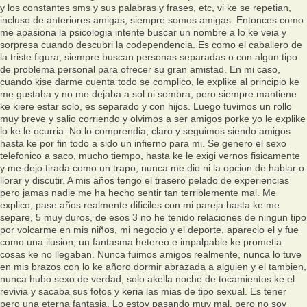
y los constantes sms y sus palabras y frases, etc, vi ke se repetian,
incluso de anteriores amigas, siempre somos amigas. Entonces como
me apasiona la psicologia intente buscar un nombre a lo ke veia y
sorpresa cuando descubri la codependencia. Es como el caballero de
la triste figura, siempre buscan personas separadas o con algun tipo
de problema personal para ofrecer su gran amistad. En mi caso,
cuando kise darme cuenta todo se complico, le explike al principio ke
me gustaba y no me dejaba a sol ni sombra, pero siempre mantiene
ke kiere estar solo, es separado y con hijos. Luego tuvimos un rollo
muy breve y salio corriendo y olvimos a ser amigos porke yo le explike
lo ke le ocurria. No lo comprendia, claro y seguimos siendo amigos
hasta ke por fin todo a sido un infierno para mi. Se genero el sexo
telefonico a saco, mucho tiempo, hasta ke le exigi vernos fisicamente
y me dejo tirada como un trapo, nunca me dio ni la opcion de hablar o
llorar y discutir. A mis años tengo el trasero pelado de experiencias
pero jamas nadie me ha hecho sentir tan terriblemente mal. Me
explico, pase años realmente dificiles con mi pareja hasta ke me
separe, 5 muy duros, de esos 3 no he tenido relaciones de ningun tipo
por volcarme en mis niños, mi negocio y el deporte, aparecio el y fue
como una ilusion, un fantasma hetereo e impalpable ke prometia
cosas ke no llegaban. Nunca fuimos amigos realmente, nunca lo tuve
en mis brazos con lo ke añoro dormir abrazada a alguien y el tambien,
nunca hubo sexo de verdad, solo akella noche de tocamientos ke el
revivia y sacaba sus fotos y keria las mias de tipo sexual. Es tener
pero una eterna fantasia. Lo estoy pasando muy mal, pero no soy