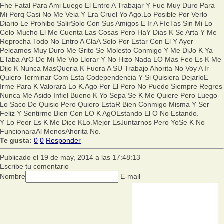
Fhe Fatal Para Ami Luego El Entro A Trabajar Y Fue Muy Duro Para
Mi Porq Casi No Me Veia Y Era Cruel Yo Ago.Lo Posible Por Verlo
Diario Le Prohibo SalirSolo Con Sus Amigos E Ir A FíeTas Sin Mi Lo
Celo Mucho El Me Cuenta Las Cosas Pero HaY Dias K Se Arta Y Me
Reprocha Todo No Entro A ClaA Solo Por Estar Con El Y Ayer
Peleamos Muy Duro Me Grito Se Molesto Conmigo Y Me DiJo K Ya
ETaba ArO De Mi Me Vio Llorar Y No Hizo Nada LO Mas Feo Es K Me
Dijo K Nunca MasQueria K Fuera A SU Trabajo Ahorita No Voy A Ir
Quiero Terminar Com Esta Codependencia Y Si Quisiera DejarloE
Irme Para K Valorará Lo K.Ago Por El Pero No Puedo Siempre Regres
Nunca Me Asido Infiel Bueno K Yo Sepa Se K Me Quiere Pero Luego
Lo Saco De Quisio Pero Quiero EstaR Bien Conmigo Misma Y Ser
Feliz Y Sentirme Bien Con LO K AgOEstando El O No Estando.
Y Lo Peor Es K Me Dice KLo.Mejor EsJuntarnos Pero YoSe K No
FuncionaraAl MenosAhorita No.
Te gusta:
0
0
Responder
Publicado el 19 de may, 2014 a las 17:48:13
Escribe tu comentario
Nombre
E-mail