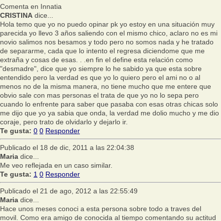
Comenta en Innatia
CRISTINA
dice...
Hola temo que yo no puedo opinar pk yo estoy en una situación muy
parecida yo llevo 3 años saliendo con el mismo chico, aclaro no es mi
novio salimos nos besamos y todo pero no somos nada y he tratado
de separarme, cada que lo intento el regresa diciendome que me
extraña y cosas de esas. . .en fin el define esta relación como
"desmadre", dice que yo siempre lo he sabido ya que esta sobre
entendido pero la verdad es que yo lo quiero pero el ami no o al
menos no de la misma manera, no tiene mucho que me entere que
obvio sale con mas personas el trata de que yo no lo sepa pero
cuando lo enfrente para saber que pasaba con esas otras chicas solo
me dijo que yo ya sabia que onda, la verdad me dolio mucho y me dio
coraje, pero trato de olvidarlo y dejarlo ir.
Te gusta:
0
0
Responder
Publicado el 18 de dic, 2011 a las 22:04:38
Maria
dice...
Me veo reflejada en un caso similar.
Te gusta:
1
0
Responder
Publicado el 21 de ago, 2012 a las 22:55:49
Maria
dice...
Hace unos meses conoci a esta persona sobre todo a traves del
movil. Como era amigo de conocida al tiempo comentando su actitud