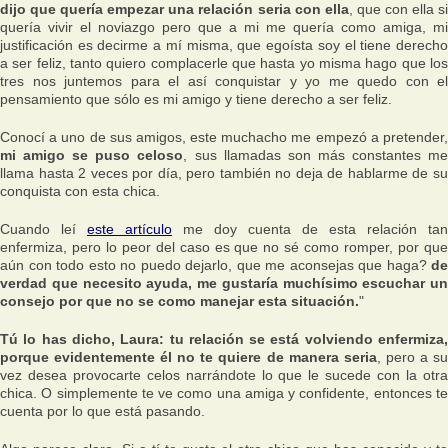
dijo que quería empezar una relación seria con ella
, que con ella s
quería vivir el noviazgo pero que a mi me quería como amiga, mi
justificación es decirme a mí misma, que egoísta soy el tiene derecho
a ser feliz, tanto quiero complacerle que hasta yo misma hago que los
tres nos juntemos para el así conquistar y yo me quedo con el
pensamiento que sólo es mi amigo y tiene derecho a ser feliz.
Conocí a uno de sus amigos, este muchacho me empezó a pretender,
mi amigo se puso celoso
, sus llamadas son más constantes m
llama hasta 2 veces por día, pero también no deja de hablarme de su
conquista con esta chica.
Cuando leí
este artículo
me doy cuenta de esta relación tan
enfermiza, pero lo peor del caso es que no sé como romper, por que
aún con todo esto no puedo dejarlo, que me aconsejas que haga?
de
verdad que necesito ayuda, me gustaría muchísimo escuchar un
consejo por que no se como manejar esta situación.
"
Tú lo has dicho, Laura: tu relación se está volviendo enfermiza,
porque evidentemente él no te quiere de manera seria
, pero a s
vez desea provocarte celos narrándote lo que le sucede con la otra
chica. O simplemente te ve como una amiga y confidente, entonces te
cuenta por lo que está pasando.