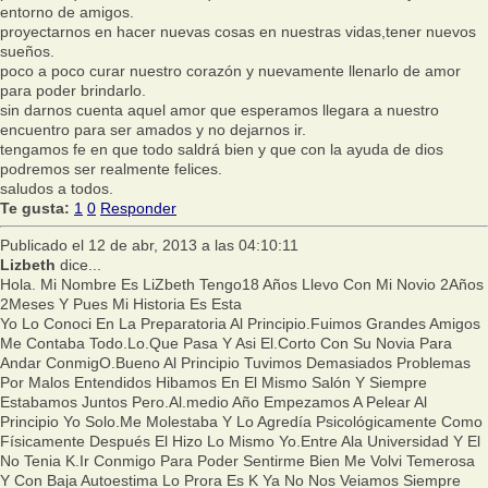
entorno de amigos.
proyectarnos en hacer nuevas cosas en nuestras vidas,tener nuevos
sueños.
poco a poco curar nuestro corazón y nuevamente llenarlo de amor
para poder brindarlo.
sin darnos cuenta aquel amor que esperamos llegara a nuestro
encuentro para ser amados y no dejarnos ir.
tengamos fe en que todo saldrá bien y que con la ayuda de dios
podremos ser realmente felices.
saludos a todos.
Te gusta:
1
0
Responder
Publicado el 12 de abr, 2013 a las 04:10:11
Lizbeth
dice...
Hola. Mi Nombre Es LiZbeth Tengo18 Años Llevo Con Mi Novio 2Años
2Meses Y Pues Mi Historia Es Esta
Yo Lo Conoci En La Preparatoria Al Principio.Fuimos Grandes Amigos
Me Contaba Todo.Lo.Que Pasa Y Asi El.Corto Con Su Novia Para
Andar ConmigO.Bueno Al Principio Tuvimos Demasiados Problemas
Por Malos Entendidos Hibamos En El Mismo Salón Y Siempre
Estabamos Juntos Pero.Al.medio Año Empezamos A Pelear Al
Principio Yo Solo.Me Molestaba Y Lo Agredía Psicológicamente Como
Físicamente Después El Hizo Lo Mismo Yo.Entre Ala Universidad Y El
No Tenia K.Ir Conmigo Para Poder Sentirme Bien Me Volvi Temerosa
Y Con Baja Autoestima Lo Prora Es K Ya No Nos Veiamos Siempre