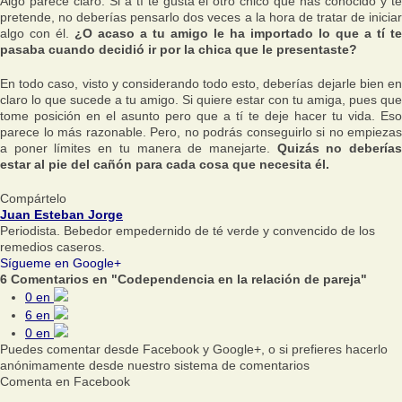
Algo parece claro. Si a tí te gusta el otro chico que has conocido y te
pretende, no deberías pensarlo dos veces a la hora de tratar de iniciar
algo con él.
¿O acaso a tu amigo le ha importado lo que a tí te
pasaba cuando decidió ir por la chica que le presentaste?
En todo caso, visto y considerando todo esto, deberías dejarle bien en
claro lo que sucede a tu amigo. Si quiere estar con tu amiga, pues que
tome posición en el asunto pero que a tí te deje hacer tu vida. Eso
parece lo más razonable. Pero, no podrás conseguirlo si no empiezas
a poner límites en tu manera de manejarte.
Quizás no debería
estar al pie del cañón para cada cosa que necesita él.
Compártelo
Juan Esteban Jorge
Periodista. Bebedor empedernido de té verde y convencido de los
remedios caseros.
Sígueme en Google+
6 Comentarios en "Codependencia en la relación de pareja"
0
en
6
en
0
en
Puedes comentar desde Facebook y Google+, o si prefieres hacerlo
anónimamente desde nuestro sistema de comentarios
Comenta en Facebook