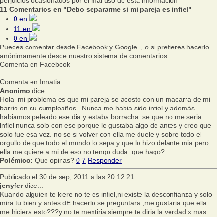
perjuicios ocasionados por el mal uso de esta información
11 Comentarios en "Debo separarme si mi pareja es infiel"
0
en
11
en
0
en
Puedes comentar desde Facebook y Google+, o si prefieres hacerlo
anónimamente desde nuestro sistema de comentarios
Comenta en Facebook
Comenta en Innatia
Anonimo
dice...
Hola, mi problema es que mi pareja se acostó con un macarra de mi
barrio en su cumpleaños...Nunca me habia sido infiel y además
habiamos peleado ese dia y estaba borracha. se que no me seria
infiel nunca solo con ese porque le gustaba algo de antes y creo que
solo fue esa vez. no se si volver con ella me duele y sobre todo el
orgullo de que todo el mundo lo sepa y que lo hizo delante mia pero
ella me quiere a mi de eso no tengo duda. que hago?
Polémico:
Qué opinas?
0
7
Responder
Publicado el 30 de sep, 2011 a las 20:12:21
jenyfer
dice...
Kuando alguien te kiere no te es infiel,ni existe la desconfianza y solo
mira tu bien y antes dE hacerlo se preguntara ,me gustaria que ella
me hiciera esto???y no te mentiria siempre te diria la verdad x mas