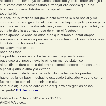
al cabo d eun tiempo ya teniamos estabiidad y decidi tener un hojo la
cual como estaba comenzando a trabajar ella decidio q aun no
la entiendo queria disfrutar su trabajo el primero..
todo iba bien
le descubri la infelidad porque la note extraña la hice hablar y me
coonfeso que si le gustaba alguien en el trabajo me pidio perdon pero
no quiso reactivar nuestra relacion ya van dos meses que me fui y no
se nada de ella a borrado todo de mi en el facebook
tiene apenas 22 años de edad creo q le faltaba quemar etapas
nos comprometimos de jovenes pero todo fue muy bonito y las cosas
la estabamos hacioendo bien
nos apoyamos en todo
nada nos falto
los problemas entre los dos los aumiamos y resolviamos
pues creo q el nuevo novio le pinto un mundo platonico
algun dia se dara cuenta del error q cometio espero q no sea tarde
a pesar q aun la amo y la extraño
cuando me fui de la casa de su familia me fui con las puertas
habiertas fui un buen muchacho estudiado trabajador y bueno con un
futuro bonito com el que tenia con ella
sera que algun dia se dara cuenta y querra arreglar las cosas?
Te gusta:
0
0
Responder
Publicado el 7 de abr, 2014 a las 00:44:21
ANONIMA
dice...