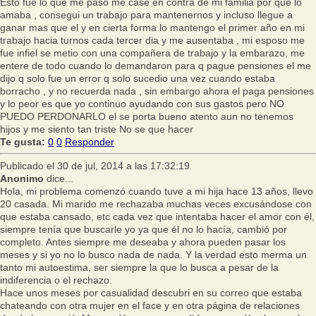
Esto fue lo que me paso me case en contra de mi familia por que lo
amaba , consegui un trabajo para mantenernos y incluso llegue a
ganar mas que el y en cierta forma lo mantengo el primer año en mi
trabajo hacia turnos cada tercer dia y me ausentaba , mi esposo me
fue infiel se metio con una compañera de trabajo y la embarazo, me
entere de todo cuando lo demandaron para q pague pensiones el me
dijo q solo fue un error q solo sucedio una vez cuando estaba
borracho , y no recuerda nada , sin embargo ahora el paga pensiones
y lo peor es que yo continuo ayudando con sus gastos pero NO
PUEDO PERDONARLO el se porta bueno atento aun no tenemos
hijos y me siento tan triste No se que hacer
Te gusta:
0
0
Responder
Publicado el 30 de jul, 2014 a las 17:32:19
Anonimo
dice...
Hola, mi problema comenzó cuando tuve a mi hija hace 13 años, llevo
20 casada. Mi marido me rechazaba muchas veces excusándose con
que estaba cansado, etc cada vez que intentaba hacer el amor con él,
siempre tenía que buscarle yo ya que él no lo hacía, cambió por
completo. Antes siempre me deseaba y ahora pueden pasar los
meses y si yo no lo busco nada de nada. Y la verdad esto merma un
tanto mi autoestima, ser siempre la que lo busca a pesar de la
indiferencia o el rechazo.
Hace unos meses por casualidad descubri en su correo que estaba
chateando con otra mujer en el face y en otra página de relaciones