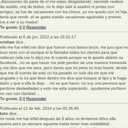
,discusiones de parte de el me estan desgastando, esconde resibos
de sueldo ,msj de testos ,no lo dejo salir a asados ni juntas con
amigos ,se fue de vacasiones con los chicos ,yo me quedo con mi hija,
tenia que rendir ,el se gasto sueldo vacasiones aguinaldo y premio,
iva a ver a su madre!
Te gusta:
0
0
Responder
Publicado el 6 de jun, 2012 a las 15:31:17
cristian
dice...
ella me fue infiel,me dice que fueron unos besos locos, me juro que no
tuvo sexo con el aunque el la llamaba todos los viernes para que
salieran (ella me lo dijo),me di cuenta porque se le quedo abierto su
facebook...no se que hacer me pide perdon de una manera tremenda
y me dice que me ama, pero siento que mi pena es mas fuerte, desde
que me di cuenta de esto no ha pasado un solo dia sin que me
angustie y la ira que llevo dentro me dice que busque al tipo y le haga
daño y que a ella la deje.....no se que hacer, no soy una persona que
perdone deslealtades y esto me esta superando...ayudenme porfavor
no veo con claridad....
Te gusta:
0
0
Responder
Publicado el 12 de feb, 2014 a las 02:36:49
toto
dice...
mi novia me fue infiel despues de 5 años no teniamos niños ella
queria pero yo siempre aguante hasta tener mas estabilidad..