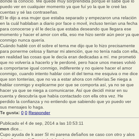
donde la conoció. Me quedé muy sorprendida porque él sabe que lo
puedo ver en cualquier momento ya que fuí yo la que le creé las
cuentas y sé las contraseñas.
El le dijo a esa mujer que estaba separado y empezaron una relación
en la cuál hablaban a diario por face o movil, incluso tenían una fecha
para conocerse y él le decía que estaba deseando que llegara ese
momento y hacer el amor con ella, eso me hizo sentir aún peor ya que
conmigo nunca quería.
Cuándo hablé con él sobre el tema me dijo que lo hizo precisamente
para ponerme celosa y llamar mi atención, que no tenía nada con ella,
en realidad las cosas que le decía eran dedicadas a mí. me prometió
que no volvería a hacerlo y le perdoné, pero hace unos meses volvió
a comportarse igual conmigo, indiferente y no quiere hacer el amor
conmigo, cuando intento hablar con él del tema me esquiva o me dice
que son tonterias, que no va a estar ahora con niñerías.Se niega a
hablar conmigo y explicarme por que se comporta así, ya no se que
hacer ya que se niega a comunicarse. Así que decidí mirar en su
cuenta y descubría que había contactado con ella otra vez. He
perdido la confianza y no entiendo que sabiendo que yo puedo ver
sus mensajes lo haga.
Te gusta:
0
0
Responder
Publicado el 4 de sep, 2014 a las 10:53:11
mon
dice...
Cupo ayuda de k aser SI mi parena de5años se caso con otro y alos