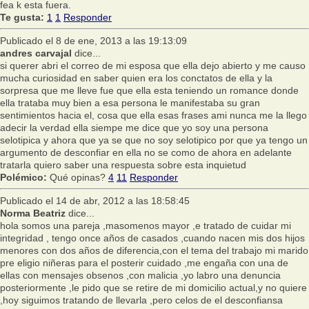
fea k esta fuera.
Te gusta:
1
1
Responder
Publicado el 8 de ene, 2013 a las 19:13:09
andres carvajal
dice...
si querer abri el correo de mi esposa que ella dejo abierto y me causo
mucha curiosidad en saber quien era los conctatos de ella y la
sorpresa que me lleve fue que ella esta teniendo un romance donde
ella trataba muy bien a esa persona le manifestaba su gran
sentimientos hacia el, cosa que ella esas frases ami nunca me la llego
adecir la verdad ella siempe me dice que yo soy una persona
selotipica y ahora que ya se que no soy selotipico por que ya tengo un
argumento de desconfiar en ella no se como de ahora en adelante
tratarla quiero saber una respuesta sobre esta inquietud
Polémico:
Qué opinas?
4
11
Responder
Publicado el 14 de abr, 2012 a las 18:58:45
Norma Beatriz
dice...
hola somos una pareja ,masomenos mayor ,e tratado de cuidar mi
integridad , tengo once años de casados ,cuando nacen mis dos hijos
menores con dos años de diferencia,con el tema del trabajo mi marido
pre eligio niñeras para el posterir cuidado ,me engaña con una de
ellas con mensajes obsenos ,con malicia ,yo labro una denuncia
posteriormente ,le pido que se retire de mi domicilio actual,y no quiere
,hoy siguimos tratando de llevarla ,pero celos de el desconfiansa