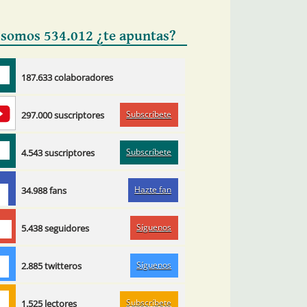
 somos 534.012 ¿te apuntas?
187.633 colaboradores
Subscríbete
297.000 suscriptores
Subscríbete
4.543 suscriptores
Hazte fan
34.988 fans
Síguenos
5.438 seguidores
Síguenos
2.885 twitteros
Subscríbete
1.525 lectores