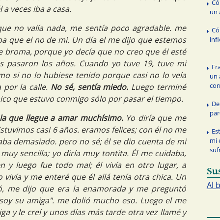
Có
 a veces iba a casa.
un
que no valía nada, me sentía poco agradable. me
Có
a que el no de mi. Un día el me dijo que estemos
inf
de broma, porque yo decía que no creo que él esté
s pasaron los años. Cuando yo tuve 19, tuve mi
Fr
 si no lo hubiese tenido porque casi no lo veía
un
cor
por la calle.
No sé, sentía miedo.
Luego terminé
hico que estuvo conmigo sólo por pasar el tiempo.
De
par
 la que llegue a amar muchísimo.
Yo diría que me
stuvimos casi 6 años. eramos felices; con él no me
Es
mi 
a demasiado. pero no sé; él se dio cuenta de mi
sufr
muy sencilla; yo diría muy tontita. Él me cuidaba,
y luego fue todo mal; él vivía en otro lugar, a
Su
vivía y me enteré que él allá tenía otra chica. Un
Al 
ió, me dijo que era la enamorada y me preguntó
 "soy su amiga". me dolió mucho eso. Luego el me
a y le creí y unos días más tarde otra vez llamé y