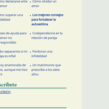
mo declararse ante
Cómo olvidar un
 amor
amor
mo superar una
Los mejores consejos
idelidad
para fortalecer la
autoestima
ases de ayuda para
Codependencia en la
 amor no
relación de pareja
respondido
bo separarme si mi
Perdonar una
eja es infiel
infidelidad
toy enamorada de
Un matrimonio que
ex, aunque me hizo
prescribe a los siete
ir
años
scríbete
boletin