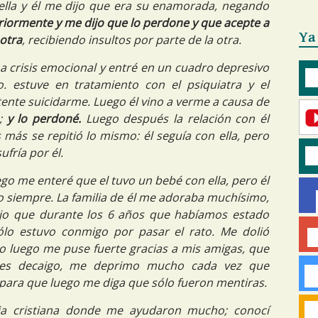
 ella y él me dijo que era su enamorada, negando
iormente y me dijo que lo perdone y que acepte a
Ya
 otra
, recibiendo insultos por parte de la otra.
a crisis emocional y entré en un cuadro depresivo
. estuve en tratamiento con el psiquiatra y el
tente suicidarme. Luego él vino a verme a causa de
a;
y lo perdoné.
Luego después la relación con él
más se repitió lo mismo: él seguía con ella, pero
fría por él.
go me enteré que el tuvo un bebé con ella, pero él
o siempre. La familia de él me adoraba muchísimo,
jo que durante los 6 años que habíamos estado
o estuvo conmigo por pasar el rato. Me dolió
 luego me puse fuerte gracias a mis amigas, que
ces decaigo, me deprimo mucho cada vez que
para que luego me diga que sólo fueron mentiras.
sia cristiana donde me ayudaron mucho; conocí