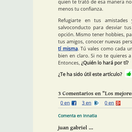
quien te trató de esa manera n
menos tu confianza.
Refugiarte en tus amistades
salvoconducto para desviar tu
opción. Mismo tener hobbies, pasa
tus amigos, conocer nuevas pers
tí misma
. Tú vales como cada u
bien en claro. Si no te quieres a
Entonces,
¿Quién lo hará por tí?
¿Te ha sido útil este artículo?
3 Comentarios en "Los mejores
0 en
3 en
0 en
Comenta en Innatia
juan gabriel ...