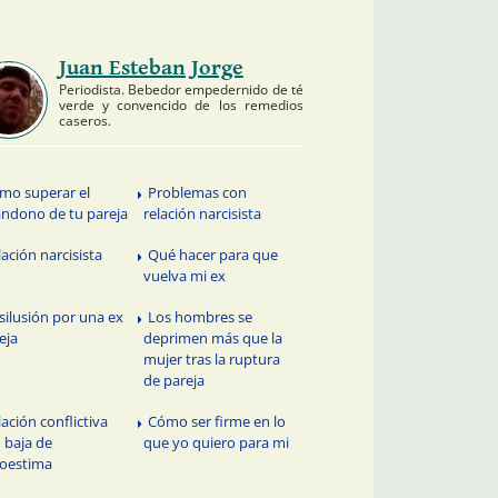
Juan Esteban Jorge
Periodista. Bebedor empedernido de té
verde y convencido de los remedios
caseros.
mo superar el
Problemas con
ndono de tu pareja
relación narcisista
lación narcisista
Qué hacer para que
vuelva mi ex
silusión por una ex
Los hombres se
eja
deprimen más que la
mujer tras la ruptura
de pareja
lación conflictiva
Cómo ser firme en lo
 baja de
que yo quiero para mi
oestima