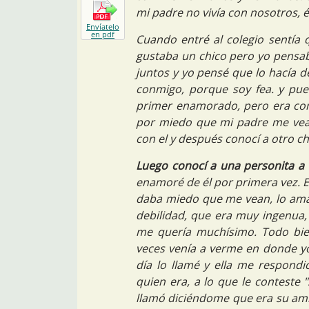
mi padre no vivía con nosotros, él
Envíatelo
en pdf
Cuando entré al colegio sentía 
gustaba un chico pero yo pensab
juntos y yo pensé que lo hacía 
conmigo, porque soy fea. y pue
primer enamorado, pero era como
por miedo que mi padre me vea 
con el y después conocí a otro c
Luego conocí a una personita a
enamoré de él por primera vez. E
daba miedo que me vean, lo amab
debilidad, que era muy ingenua, 
me quería muchísimo. Todo bien 
veces venía a verme en donde yo 
día lo llamé y ella me respond
quien era, a lo que le conteste
llamó diciéndome que era su amig