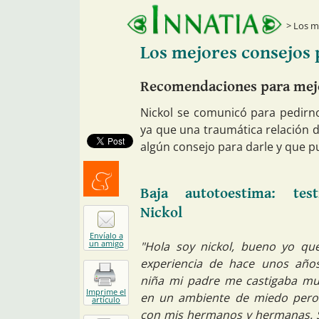
Los me
Los mejores consejos 
Recomendaciones para mejo
Nickol se comunicó para pedirn
ya que una traumática relación de
algún consejo para darle y que pu
Baja autotoestima: tes
Menéalo
Nickol
Envíalo a
un amigo
"Hola soy nickol, bueno yo qu
experiencia de hace unos año
niña mi padre me castigaba mu
Imprime el
en un ambiente de miedo pero a
artículo
con mis hermanos y hermanas. S