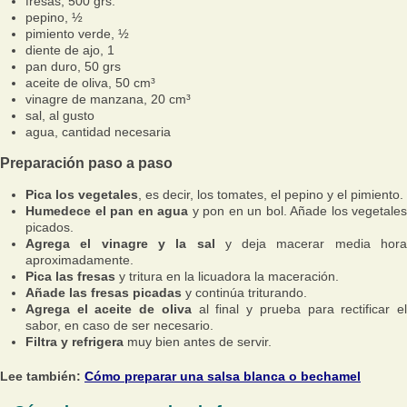
fresas, 500 grs.
pepino, ½
pimiento verde, ½
diente de ajo, 1
pan duro, 50 grs
aceite de oliva, 50 cm³
vinagre de manzana, 20 cm³
sal, al gusto
agua, cantidad necesaria
Preparación paso a paso
Pica los vegetales
, es decir, los tomates, el pepino y el pimiento.
Humedece el pan en agua
y pon en un bol. Añade los vegetales
picados.
Agrega el vinagre y la sal
y deja macerar media hora
aproximadamente.
Pica las fresas
y tritura en la licuadora la maceración.
Añade las fresas picadas
y continúa triturando.
Agrega el aceite de oliva
al final y prueba para rectificar e
sabor, en caso de ser necesario.
Filtra y refrigera
muy bien antes de servir.
Lee también:
Cómo preparar una salsa blanca o bechamel