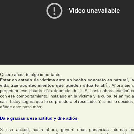
Quiero añadirte algo importante.
Estar en estado de víctima ante un hecho concreto es natural, la
vida trae acontecimientos que pueden situarte ahí .
Ahora bien
perpetuar ese estado sólo depende de ti. Si hasta ahora continúas
con ese comportamiento, instalado en la víctima y la culpa, te animo a
salir. Estoy segura que te sorprenderá el resultado. Y, si así lo decides,
añade este paso más:
Dale gracias a esa actitud y dile adiós.
Si esa actitud, hasta ahora, generó unas ganancias internas es