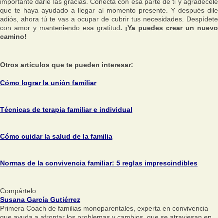
importante darle las gracias. Conecta con esa parte de ti y agradécele
que te haya ayudado a llegar al momento presente. Y después dile
adiós, ahora tú te vas a ocupar de cubrir tus necesidades. Despídete
con amor y manteniendo esa gratitud
. ¡Ya puedes crear un nuevo
camino!
Otros artículos que te pueden interesar:
Cómo lograr la unión familiar
Técnicas de terapia familiar e individual
Cómo cuidar la salud de la familia
Normas de la convivencia familiar: 5 reglas imprescindibles
Compártelo
Susana García Gutiérrez
Primera Coach de familias monoparentales, experta en convivencia
que ayuda a afrontar los problemas y cambios, que se atraviesan en