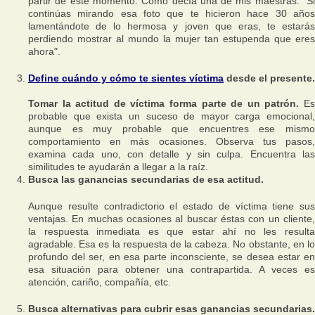
partir de este momento. Como decía una de mis maestras:
"Si
continúas mirando esa foto que te hicieron hace 30 años
lamentándote de lo hermosa y joven que eras, te estarás
perdiendo mostrar al mundo la mujer tan estupenda que eres
ahora".
Define cuándo y cómo te sientes víctima
desde el presente.
Tomar la actitud de víctima forma parte de un patrón.
E
probable que exista un suceso de mayor carga emocional,
aunque es muy probable que encuentres ese mismo
comportamiento en más ocasiones. Observa tus pasos,
examina cada uno, con detalle y sin culpa. Encuentra las
similitudes te ayudarán a llegar a la raíz.
Busca las ganancias secundarias de esa actitud.
Aunque resulte contradictorio el estado de víctima tiene sus
ventajas. En muchas ocasiones al buscar éstas con un cliente,
la respuesta inmediata es que estar ahí no les resulta
agradable. Esa es la respuesta de la cabeza. No obstante, en lo
profundo del ser, en esa parte inconsciente, se desea estar en
esa situación para obtener una contrapartida. A veces es
atención, cariño, compañía, etc.
Busca alternativas para cubrir esas ganancias secundarias.