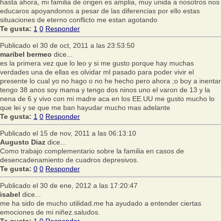
hasta ahora, mi familia de origen es amplia, muy unida a nosotros nos
educaros apoyandonos a pesar de las diferencias por ello estas
situaciones de eterno conflicto me estan agotando
Te gusta:
1
0
Responder
Publicado el 30 de oct, 2011 a las 23:53:50
maribel bermeo
dice...
es la primera vez que lo leo y si me gusto porque hay muchas
verdades una de ellas es olvidar ml pasado para poder vivir el
presente lo cual yo no hago o no he hecho pero ahora ;o boy a inentar
tengo 38 anos soy mama y tengo dos ninos uno el varon de 13 y la
nena de 6 y vivo con mi madre aca en los EE.UU me gusto mucho lo
que lei y se que me ban hayudar mucho mas adelante
Te gusta:
1
0
Responder
Publicado el 15 de nov, 2011 a las 06:13:10
Augusto Diaz
dice...
Como trabajo complementario sobre la familia en casos de
desencadenamiento de cuadros depresivos.
Te gusta:
0
0
Responder
Publicado el 30 de ene, 2012 a las 17:20:47
isabel
dice...
me ha sido de mucho utilidad.me ha ayudado a entender ciertas
emociones de mi niñez.saludos.
Te gusta:
1
0
Responder