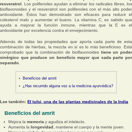
resveratrol
. Los polifenoles ayudan a eliminar los radicales libres, los
bioflavonoides y el resveratrol son polifenoles con el más alto poder
antioxidante. Éstos han demostrado son eficaces para reducir el
colesterol malo y aumentar el bueno. La vitamina C, es sabido que
ayuda a mejorar la función inmune, mientras que la E es el
antioxidante por excelencia contra el envejecimiento.
Además de todas las propiedades que aporta cada parte de esta
combinación de hierbas, la mezcla en sí es lo más beneficioso. Está
comprobado que la combinación de bioflavonoides
tiene un poder
sinérgico que produce un beneficio mayor que cada parte por
separado
.
Beneficios del amrit
¿Has recurrido alguna vez a la medicina ayurvédica?
Lee también:
El tulsi, una de las plantas medicinales de la India
Beneficios del amrit
Mejora la
memoria
y agudiza el intelecto.
Aumenta la
longevidad
, mantiene el cuerpo y la mente joven.