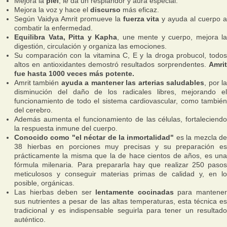
Mejora la
piel
, le da un resplandor y aura especial.
Mejora la voz y hace el
discurso
más eficaz.
Según Vaidya Amrit promueve la
fuerza vita
y ayuda al cuerpo 
combatir la enfermedad.
Equilibra Vata, Pitta y Kapha
, une mente y cuerpo, mejora la
digestión, circulación y organiza las emociones.
Su comparación con la vitamina C, E y la droga probucol, todos
altos en antioxidantes demostró resultados sorprendentes.
Amrit
fue hasta 1000 veces más potente.
Amrit también
ayuda a mantener las arterias saludables
, por l
disminución del daño de los radicales libres, mejorando el
funcionamiento de todo el sistema cardiovascular, como también
del cerebro.
Además aumenta el funcionamiento de las células, fortaleciendo
la respuesta inmune del cuerpo.
Conocido como "el néctar de la inmortalidad"
es la mezcla d
38 hierbas en porciones muy precisas y su preparación es
prácticamente la misma que la de hace cientos de años, es una
fórmula milenaria. Para prepararla hay que realizar 250 pasos
meticulosos y conseguir materias primas de calidad y, en lo
posible, orgánicas.
Las hierbas deben ser
lentamente cocinadas
para mantene
sus nutrientes a pesar de las altas temperaturas, esta técnica es
tradicional y es indispensable seguirla para tener un resultado
auténtico.