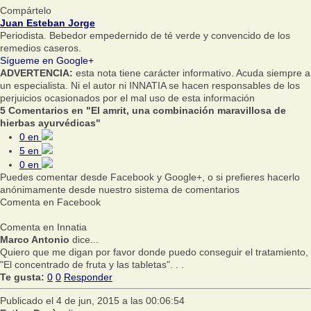
Compártelo
Juan Esteban Jorge
Periodista. Bebedor empedernido de té verde y convencido de los
remedios caseros.
Sígueme en Google+
ADVERTENCIA:
esta nota tiene carácter informativo. Acuda siempre a
un especialista. Ni el autor ni INNATIA se hacen responsables de los
perjuicios ocasionados por el mal uso de esta información
5 Comentarios en "El amrit, una combinación maravillosa de
hierbas ayurvédicas"
0
en
5
en
0
en
Puedes comentar desde Facebook y Google+, o si prefieres hacerlo
anónimamente desde nuestro sistema de comentarios
Comenta en Facebook
Comenta en Innatia
Marco Antonio
dice...
Quiero que me digan por favor donde puedo conseguir el tratamiento,
"El concentrado de fruta y las tabletas". . .
Te gusta:
0
0
Responder
Publicado el 4 de jun, 2015 a las 00:06:54