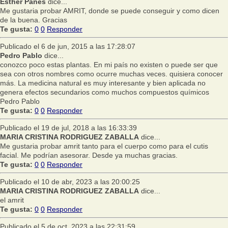
Esther Panès
dice...
Me gustaria probar AMRIT, donde se puede conseguir y como dicen
de la buena. Gracias
Te gusta:
0
0
Responder
Publicado el 6 de jun, 2015 a las 17:28:07
Pedro Pablo
dice...
conozco poco estas plantas. En mi país no existen o puede ser que
sea con otros nombres como ocurre muchas veces. quisiera conocer
más. La medicina natural es muy interesante y bien aplicada no
genera efectos secundarios como muchos compuestos químicos
Pedro Pablo
Te gusta:
0
0
Responder
Publicado el 19 de jul, 2018 a las 16:33:39
MARIA CRISTINA RODRIGUEZ ZABALLA
dice...
Me gustaria probar amrit tanto para el cuerpo como para el cutis
facial. Me podrían asesorar. Desde ya muchas gracias.
Te gusta:
0
0
Responder
Publicado el 10 de abr, 2023 a las 20:00:25
MARIA CRISTINA RODRIGUEZ ZABALLA
dice...
el amrit
Te gusta:
0
0
Responder
Publicado el 5 de oct, 2023 a las 22:31:59