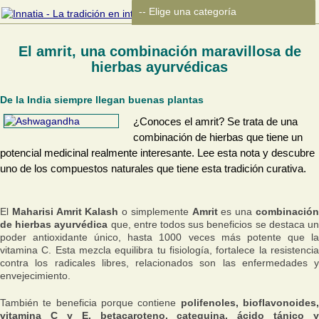
El amrit, una combinación maravillosa de
hierbas ayurvédicas
De la India siempre llegan buenas plantas
¿Conoces el amrit? Se trata de una
combinación de hierbas que tiene un
potencial medicinal realmente interesante. Lee esta nota y descubre
uno de los compuestos naturales que tiene esta tradición curativa.
El
Maharisi Amrit Kalash
o simplemente
Amrit
es una
combinació
de hierbas ayurvédica
que, entre todos sus beneficios se destaca u
poder antioxidante único, hasta 1000 veces más potente que la
vitamina C. Esta mezcla equilibra tu fisiología, fortalece la resistencia
contra los radicales libres, relacionados son las enfermedades y
envejecimiento.
También te beneficia porque contiene
polifenoles, bioflavonoides
vitamina C y E, betacaroteno, catequina, ácido tánico y